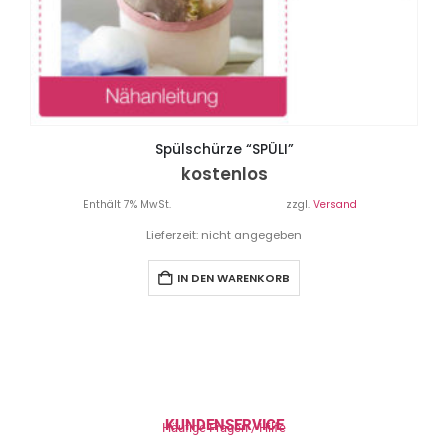
Spülschürze “SPÜLI”
kostenlos
Enthält 7% MwSt.
zzgl.
Versand
Lieferzeit: nicht angegeben
IN DEN WARENKORB
KUNDENSERVICE
Häufige Fragen / Hilfe