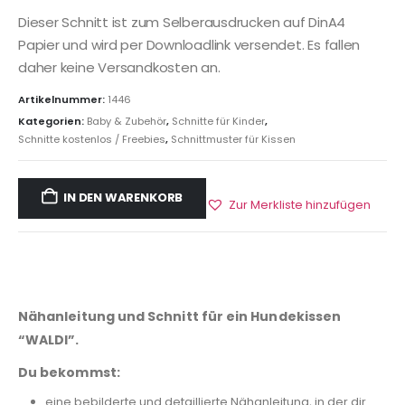
Dieser Schnitt ist zum Selberausdrucken auf DinA4
Papier und wird per Downloadlink versendet. Es fallen
daher keine Versandkosten an.
Artikelnummer:
1446
Kategorien:
Baby & Zubehör
,
Schnitte für Kinder
,
Schnitte kostenlos / Freebies
,
Schnittmuster für Kissen
IN DEN WARENKORB
Zur Merkliste hinzufügen
Nähanleitung und Schnitt für ein Hundekissen
“WALDI”.
Du bekommst:
eine bebilderte und detaillierte Nähanleitung, in der dir