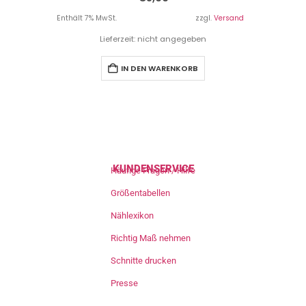
Enthält 7% MwSt.
zzgl.
Versand
Lieferzeit: nicht angegeben
IN DEN WARENKORB
KUNDENSERVICE
Häufige Fragen / Hilfe
Größentabellen
Nählexikon
Richtig Maß nehmen
Schnitte drucken
Presse