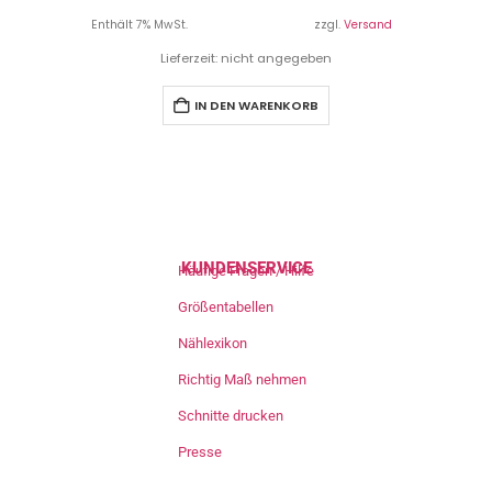
Enthält 7% MwSt.
zzgl.
Versand
Lieferzeit: nicht angegeben
IN DEN WARENKORB
KUNDENSERVICE
Häufige Fragen / Hilfe
Größentabellen
Nählexikon
Richtig Maß nehmen
Schnitte drucken
Presse