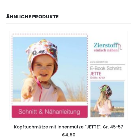
ÄHNLICHE PRODUKTE
Kopftuchmütze mit Innenmütze “JETTE”, Gr. 45-57
Z
€
4,50