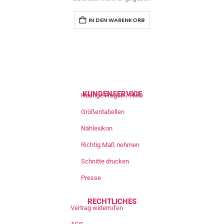
IN DEN WARENKORB
KUNDENSERVICE
Häufige Fragen / Hilfe
Größentabellen
Nählexikon
Richtig Maß nehmen
Schnitte drucken
Presse
RECHTLICHES
Vertrag widerrufen