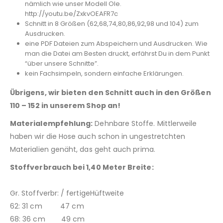
nämlich wie unser Modell Ole.
http://youtu.be/ZxkvOEAFR7c
Schnitt in 8 Größen (62,68,74,80,86,92,98 und 104) zum
Ausdrucken.
eine PDF Dateien zum Abspeichern und Ausdrucken. Wie
man die Datei am Besten druckt, erfährst Du in dem Punkt
“über unsere Schnitte”.
kein Fachsimpeln, sondern einfache Erklärungen.
Übrigens, wir bieten den Schnitt auch in den Größen
110 – 152 in unserem Shop an!
Materialempfehlung:
Dehnbare Stoffe. Mittlerweile
haben wir die Hose auch schon in ungestretchten
Materialien genäht, das geht auch prima.
Stoffverbrauch bei 1,40 Meter Breite:
Gr. Stoffverbr: / fertigeHüftweite
62: 31 cm 47 cm
68: 36 cm 49 cm