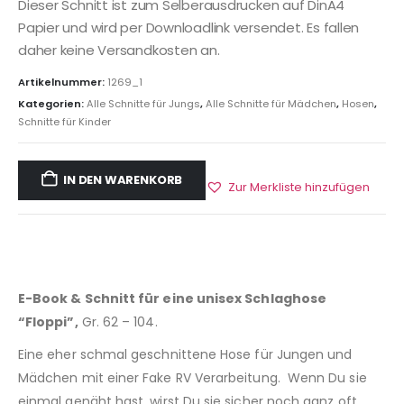
Dieser Schnitt ist zum Selberausdrucken auf DinA4
Papier und wird per Downloadlink versendet. Es fallen
daher keine Versandkosten an.
Artikelnummer:
1269_1
Kategorien:
Alle Schnitte für Jungs
,
Alle Schnitte für Mädchen
,
Hosen
,
Schnitte für Kinder
IN DEN WARENKORB
Zur Merkliste hinzufügen
E-Book & Schnitt für eine unisex Schlaghose
“Floppi”,
Gr. 62 – 104.
Eine eher schmal geschnittene Hose für Jungen und
Mädchen mit einer Fake RV Verarbeitung. Wenn Du sie
einmal genäht hast, wirst Du sie sicher noch ganz oft