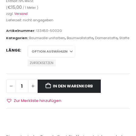
Enthält 19% MwSt.
€
15,00
(
/ 1 Meter )
zzgl.
Versand
Lieferzeit: nicht angegeben
Artikelnummer:
133450-5002G
Kategorien:
Baumwolle unifarben
,
Baumwollstoffe
,
Damenstoffe
,
Stoffe
LÄNGE
ZURÜCKSETZEN
IN DEN WARENKORB
Zur Merkliste hinzufügen