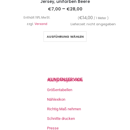
Jersey, unifarben Beere
–
€
7,00
€
28,00
€
14,00
Enthält 19% MwSt.
(
/ 1 Meter )
zzgl.
Versand
Lieferzeit: nicht angegeben
AUSFÜHRUNG WÄHLEN
KUNDENSERVICE
Häufige Fragen / Hilfe
Größentabellen
Nählexikon
Richtig Maß nehmen
Schnitte drucken
Presse