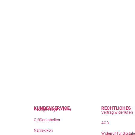
KUNDENSERVICE
RECHTLICHES
Häufige Fragen / Hilfe
Vertrag widerrufen
Größentabellen
AGB
Nählexikon
Widerruf für digita