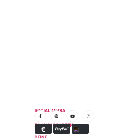
Hosenrock “Lisia” nähen…
17
Den Hosenrock "Lisia" gibt es schon etwas län
Juni
read more
SOCIAL MEDIA
ZAHLUNGSARTEN
DEINE