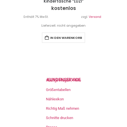
Kindertasche “LUZI”
kostenlos
Enthält 7% MwSt.
zzgl.
Versand
Lieferzeit: nicht angegeben
IN DEN WARENKORB
KUNDENSERVICE
Häufige Fragen / Hilfe
Größentabellen
Nählexikon
Richtig Maß nehmen
Schnitte drucken