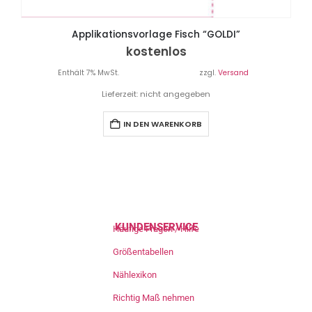
Applikationsvorlage Fisch “GOLDI”
kostenlos
Enthält 7% MwSt.
zzgl.
Versand
Lieferzeit: nicht angegeben
IN DEN WARENKORB
KUNDENSERVICE
Häufige Fragen / Hilfe
Größentabellen
Nählexikon
Richtig Maß nehmen