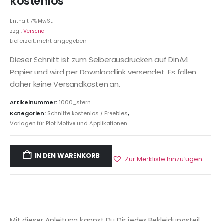
kostenlos
Enthält 7% MwSt.
zzgl.
Versand
Lieferzeit: nicht angegeben
Dieser Schnitt ist zum Selberausdrucken auf DinA4
Papier und wird per Downloadlink versendet. Es fallen
daher keine Versandkosten an.
Artikelnummer:
1000_stern
Kategorien:
Schnitte kostenlos / Freebies
,
Vorlagen für Plot Motive und Applikationen
IN DEN WARENKORB
Zur Merkliste hinzufügen
Mit dieser Anleitung kannst Du Dir jedes Bekleidungsteil