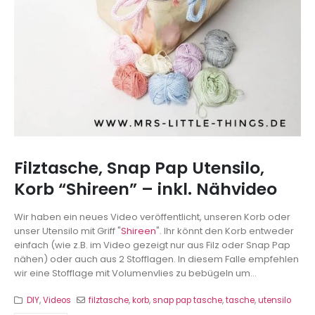
Filztasche, Snap Pap Utensilo,
Korb “Shireen” – inkl. Nähvideo
Wir haben ein neues Video veröffentlicht, unseren Korb oder
unser Utensilo mit Griff "
Shireen
". Ihr könnt den Korb entweder
einfach (wie z.B. im Video gezeigt nur aus Filz oder Snap Pap
nähen) oder auch aus 2 Stofflagen. In diesem Falle empfehlen
wir eine Stofflage mit Volumenvlies zu bebügeln um...
DIY
,
Videos
filztasche
,
korb
,
snap pap tasche
,
tasche
,
utensilo