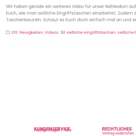
Wir haben gerade ein weiteres Video für unser Nählexikon auf
Euch, wie man seitliche Eingriffstaschen einarbeitet. Zudem 
Taschenbeuteln. Schaut es Euch doch einfach mal an und ent
DIY
,
Neuigkeiten
,
Videos
seitliche eingriffstaschen
,
seitliche
KUNDENSERVICE
RECHTLICHES
Häufige Fragen / Hilfe
Vertrag widerrufen