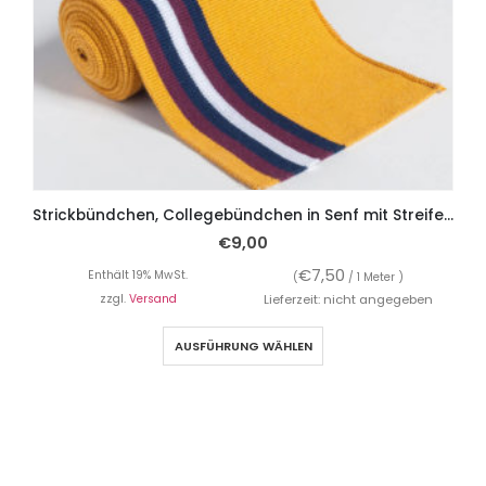
Strickbündchen, Collegebündchen in Senf mit Streifen in Marine/Bordeaux/Weiß, 120 cm
€
9,00
€
7,50
Enthält 19% MwSt.
(
/ 1 Meter )
zzgl.
Versand
Lieferzeit: nicht angegeben
AUSFÜHRUNG WÄHLEN