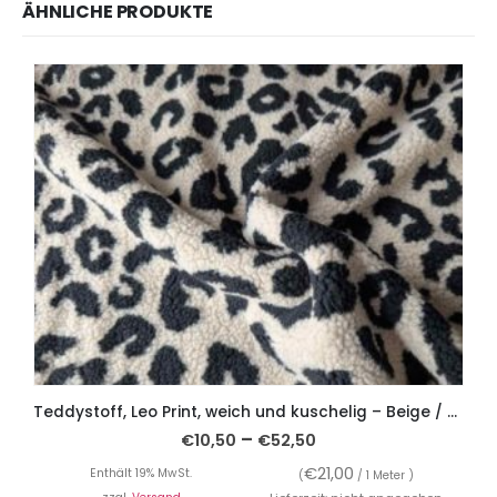
ÄHNLICHE PRODUKTE
Teddystoff, Leo Print, weich und kuschelig – Beige / Schwarz
–
€
10,50
€
52,50
€
21,00
Enthält 19% MwSt.
(
/ 1 Meter )