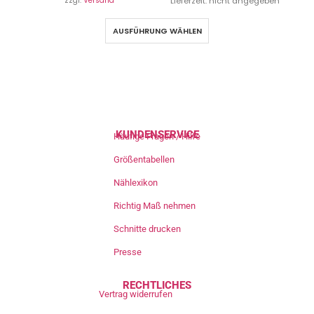
zzgl.
Versand
Lieferzeit: nicht angegeben
AUSFÜHRUNG WÄHLEN
KUNDENSERVICE
Häufige Fragen / Hilfe
Größentabellen
Nählexikon
Richtig Maß nehmen
Schnitte drucken
Presse
RECHTLICHES
Vertrag widerrufen