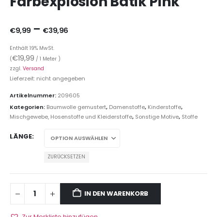
Farbexplosion Batik Pink
–
€
9,99
€
39,96
Enthält 19% MwSt.
€
19,99
(
/ 1 Meter )
zzgl.
Versand
Lieferzeit: nicht angegeben
Artikelnummer:
209605
Kategorien:
Baumwolle gemustert
,
Damenstoffe
,
Kinderstoffe
,
Mischgewebe, Hosenstoffe und Kleiderstoffe
,
Sonstige Motive
,
Stoffe
LÄNGE
ZURÜCKSETZEN
IN DEN WARENKORB