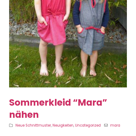
Sommerkleid “Mara”
nähen
Neue Schnittmuster
,
Neuigkeiten
,
Uncategorized
mara