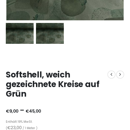
Softshell, weich
gezeichnete Kreise auf
Grün
–
€
9,00
€
45,00
Enthält 19% MwSt.
€
23,00
(
/ 1 Meter )