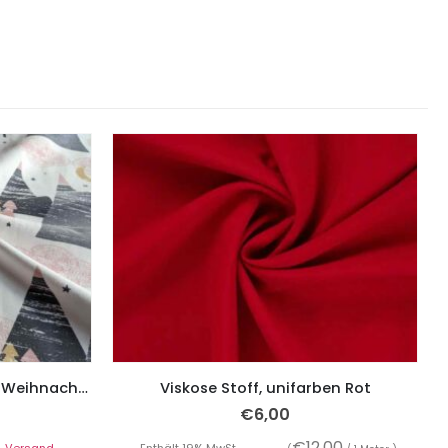
Jersey, grafische Dreiecke – Weihnachtsbaum auf Ecru
Viskose Stoff, unifarben Rot
€
6,00
€
12,00