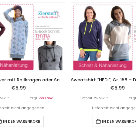
Kleid / Pullover mit Rollkragen oder Schalkragen “Thyra”, Gr. 158 – Damengr. 46
€
5,99
€
5,99
 MwSt.
zzgl.
Versand
Enthält 7% MwSt.
zzgl
ferzeit: nicht angegeben
Lieferzeit: nicht angeg
IN DEN WARENKORB
IN DEN WARENKO