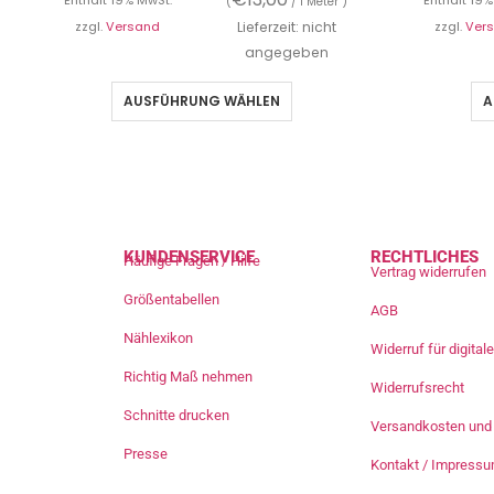
Enthält 19% MwSt.
Enthält 19%
(
/ 1 Meter )
zzgl.
Versand
Lieferzeit: nicht
zzgl.
Ver
angegeben
AUSFÜHRUNG WÄHLEN
A
KUNDENSERVICE
RECHTLICHES
Häufige Fragen / Hilfe
Vertrag widerrufen
Größentabellen
AGB
Nählexikon
Widerruf für digita
Richtig Maß nehmen
Widerrufsrecht
Schnitte drucken
Versandkosten und 
Presse
Kontakt / Impress