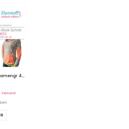
Sweatshirt “HEDI”, Gr. 158 – Damengr 46 – mit und ohne Kapuze
.
Versand
eben
RB