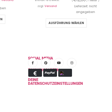
.
Versand
Enthält 19% MwSt.
(
/ 1 Meter )
zzgl.
Versand
Lieferzeit: nicht
eben
angegeben
EN
AUSFÜHRUNG WÄHLEN
SOCIAL MEDIA
ZAHLUNGSARTEN
DEINE
DATENSCHUTZEINSTELLUNGEN