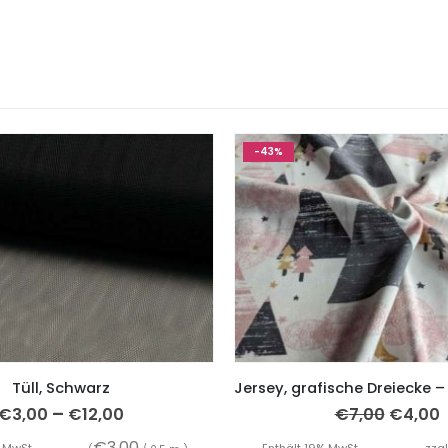
-43%
Tüll, Schwarz
–
€
3,00
€
12,00
€
7,00
€
4,00
€
3,00