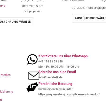
 MwSt.
Enthält 19% MwSt.
zzgl
(
/ 0,5 m )
sand
Lieferzeit: nicht
Lieferzeit: nicht angeg
angegeben
AUSFÜHRUNG WÄHL
USFÜHRUNG WÄHLEN
Kontaktiere uns über Whatsapp
+49 178 91 59 688
Mo. - Fr. 10:00 Uhr - 16:00 Uhr
Schreibe uns eine Email
le Medien
info@zierstoff.de
Persönliche Beratung
buche einen Termin unter:
Lieferung
https://my.meetergo.com/ilka-meis/zierstoff
um