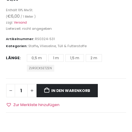
Enthält 19% MwSt.
€
6,00
(
/ 1 Meter )
zzgl.
Versand
Lieferzeit: nicht angegeben
Artikelnummer:
RS0324-531
Kategorien:
Stoffe
,
Vlieseline, Tüll & Futterstoffe
LÄNGE
0,5 m
1 m
1,5 m
2 m
ZURÜCKSETZEN
IN DEN WARENKORB
Zur Merkliste hinzufügen