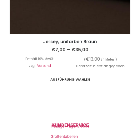
Jersey, unifarben Braun
–
€
7,00
€
35,00
€
13,00
Enthält 19% MwSt.
(
/ 1 Meter )
zzgl.
Versand
Lieferzeit: nicht angegeben
AUSFÜHRUNG WÄHLEN
KUNDENSERVICE
Häufige Fragen / Hilfe
Größentabellen