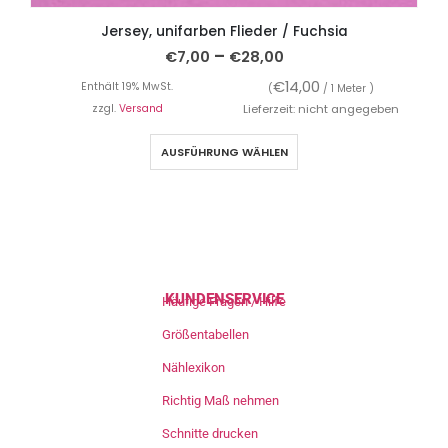
Jersey, unifarben Flieder / Fuchsia
–
€
7,00
€
28,00
€
14,00
Enthält 19% MwSt.
(
/ 1 Meter )
zzgl.
Versand
Lieferzeit: nicht angegeben
AUSFÜHRUNG WÄHLEN
KUNDENSERVICE
Häufige Fragen / Hilfe
Größentabellen
Nählexikon
Richtig Maß nehmen
Schnitte drucken