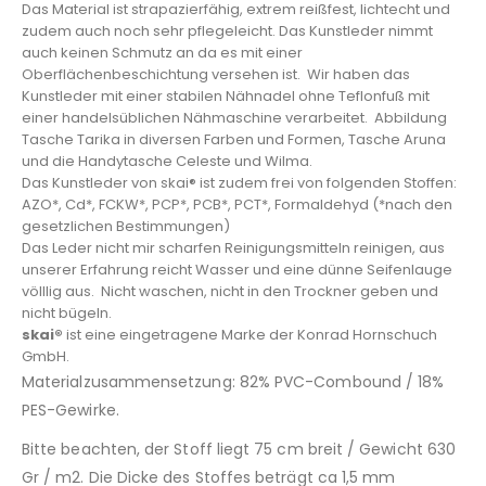
Das Material ist strapazierfähig, extrem reißfest, lichtecht und
zudem auch noch sehr pflegeleicht. Das Kunstleder nimmt
auch keinen Schmutz an da es mit einer
Oberflächenbeschichtung versehen ist. Wir haben das
Kunstleder mit einer stabilen Nähnadel ohne Teflonfuß mit
einer handelsüblichen Nähmaschine verarbeitet. Abbildung
Tasche Tarika in diversen Farben und Formen, Tasche Aruna
und die Handytasche Celeste und Wilma.
Das Kunstleder von skai® ist zudem frei von folgenden Stoffen:
AZO*, Cd*, FCKW*, PCP*, PCB*, PCT*, Formaldehyd (*nach den
gesetzlichen Bestimmungen)
Das Leder nicht mir scharfen Reinigungsmitteln reinigen, aus
unserer Erfahrung reicht Wasser und eine dünne Seifenlauge
völllig aus. Nicht waschen, nicht in den Trockner geben und
nicht bügeln.
skai®
ist eine eingetragene Marke der Konrad Hornschuch
GmbH.
Materialzusammensetzung: 82% PVC-Combound / 18%
PES-Gewirke.
Bitte beachten, der Stoff liegt 75 cm breit / Gewicht 630
Gr / m2. Die Dicke des Stoffes beträgt ca 1,5 mm