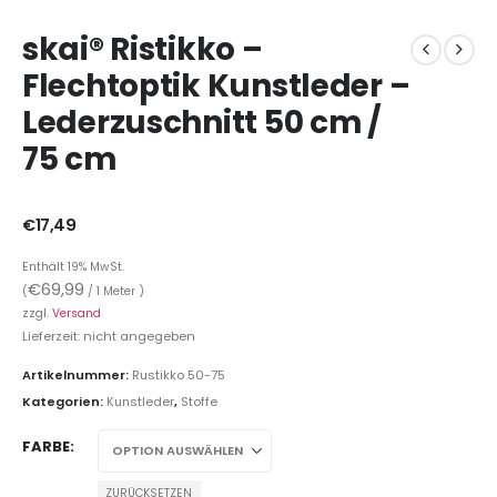
skai® Ristikko –
Flechtoptik Kunstleder –
Lederzuschnitt 50 cm /
75 cm
€
17,49
Enthält 19% MwSt.
€
69,99
(
/ 1 Meter )
zzgl.
Versand
Lieferzeit: nicht angegeben
Artikelnummer:
Rustikko 50-75
Kategorien:
Kunstleder
,
Stoffe
FARBE
ZURÜCKSETZEN