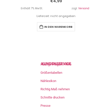
€
4,99
Enthält 7% MwSt.
zzgl.
Versand
Lieferzeit: nicht angegeben
IN DEN WARENKORB
KUNDENSERVICE
Häufige Fragen / Hilfe
Größentabellen
Nählexikon
Richtig Maß nehmen
Schnitte drucken
Presse