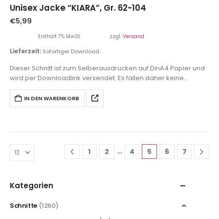
Unisex Jacke “KIARA”, Gr. 62-104
€
5,99
Enthält 7% MwSt.
zzgl.
Versand
Lieferzeit:
Sofortiger Download.
Dieser Schnitt ist zum Selberausdrucken auf DinA4 Papier und
wird per Downloadlink versendet. Es fallen daher keine
Versandkosten an.
IN DEN WARENKORB
…
1
2
4
5
6
7
Kategorien
Schnitte
(1260)