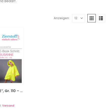
nd Bedarf.
Anzeigen:
Cape / Regencape “SUSANNE”, Gr. 110 – 152
l.
Versand