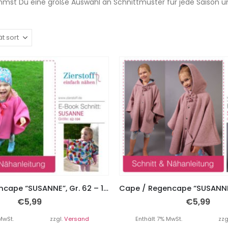
mst Du eine große Auswahl an Schnittmuster für jede Saison u
Cape / Regencape “SUSANNE”, Gr. 62 – 104
€
5,99
€
5,99
MwSt.
zzgl.
Versand
Enthält 7% MwSt.
zzg