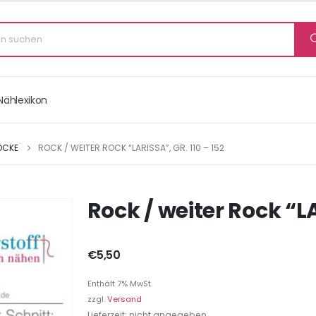
Nählexikon
ÖCKE
ROCK / WEITER ROCK “LARISSA”, GR. 110 – 152
Rock / weiter Rock “LA
€
5,50
Enthält 7% MwSt.
zzgl.
Versand
Lieferzeit: nicht angegeben