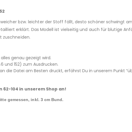
152
weicher bzw. leichter der Stoff fällt, desto schöner schwingt a
ailliert erklärt. Das Modell ist vielseitig und auch für blutige 
t zuschneiden.
d alles genau gezeigt wird.
,146 und 152) zum Ausdrucken.
 die Datei am Besten druckt, erfährst Du in unserem Punkt “üb
on 62-104 in unserem Shop an!
Mitte gemessen, inkl. 3 cm Bund.