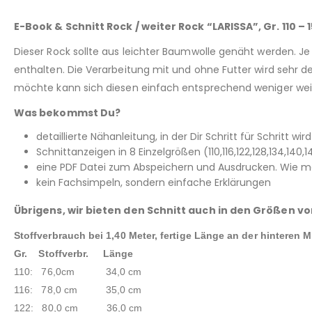
E-Book & Schnitt Rock / weiter Rock “LARISSA”, Gr. 110 – 
Dieser Rock sollte aus leichter Baumwolle genäht werden. Je 
enthalten. Die Verarbeitung mit und ohne Futter wird sehr det
möchte kann sich diesen einfach entsprechend weniger wei
Was bekommst Du?
detaillierte Nähanleitung, in der Dir Schritt für Schritt wir
Schnittanzeigen in 8 Einzelgrößen (110,116,122,128,134,140
eine PDF Datei zum Abspeichern und Ausdrucken. Wie man
kein Fachsimpeln, sondern einfache Erklärungen
Übrigens, wir bieten den Schnitt auch in den Größen v
Stoffverbrauch bei 1,40 Meter, fertige Länge an der hinteren 
Gr. Stoffverbr. Länge
110: 76,0cm 34,0 cm
116: 78,0 cm 35,0 cm
122: 80,0 cm 36,0 cm