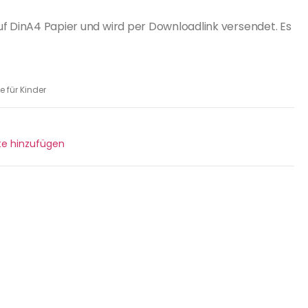
uf DinA4 Papier und wird per Downloadlink versendet. Es
e für Kinder
ste hinzufügen