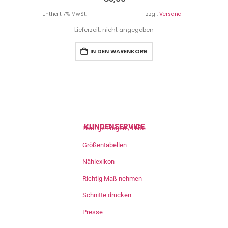
Enthält 7% MwSt.
zzgl.
Versand
Lieferzeit: nicht angegeben
IN DEN WARENKORB
KUNDENSERVICE
Häufige Fragen / Hilfe
Größentabellen
Nählexikon
Richtig Maß nehmen
Schnitte drucken
Presse