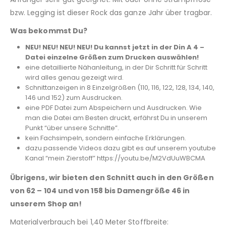
bzw. Legging ist dieser Rock das ganze Jahr über tragbar.
Was bekommst Du?
NEU! NEU! NEU! NEU! Du kannst jetzt in der Din A 4 –
Datei einzelne Größen zum Drucken auswählen!
eine detaillierte Nähanleitung, in der Dir Schritt für Schritt
wird alles genau gezeigt wird.
Schnittanzeigen in 8 Einzelgrößen (110, 116, 122, 128, 134, 140,
146 und 152) zum Ausdrucken.
eine PDF Datei zum Abspeichern und Ausdrucken. Wie
man die Datei am Besten druckt, erfährst Du in unserem
Punkt “über unsere Schnitte”.
kein Fachsimpeln, sondern einfache Erklärungen.
dazu passende Videos dazu gibt es auf unserem youtube
Kanal “mein Zierstoff” https://youtu.be/M2VdUuWBCMA
Übrigens, wir bieten den Schnitt auch in den Größen
von 62 – 104 und von 158 bis Damengröße 46 in
unserem Shop an!
Materialverbrauch bei 1,40 Meter Stoffbreite: