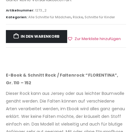
Artikelnummer:
1273_2
Kategorien:
Alle Schnitte für Mädchen
,
Röcke
,
Schnitte für Kinder
IN DEN WARENKORB
Zur Merkliste hinzufügen
E-Book & Schnitt Rock / Faltenrock “FLORENTINA”,
Gr. 110 – 152
Dieser Rock kann aus Jersey oder aus leichter Baumwolle
genäht werden. Die Falten können auf verschiedene
Arten verarbeitet werden, im Ebook wird alles ganz genau
erklärt. Wer keine Falten möchte, der kräuselt den Stoff
einfach ein. Das Modell ist vielseitig und auch für blutige
Anfänger sehr gut geeignet. Mit oder ohne Strumpfhose