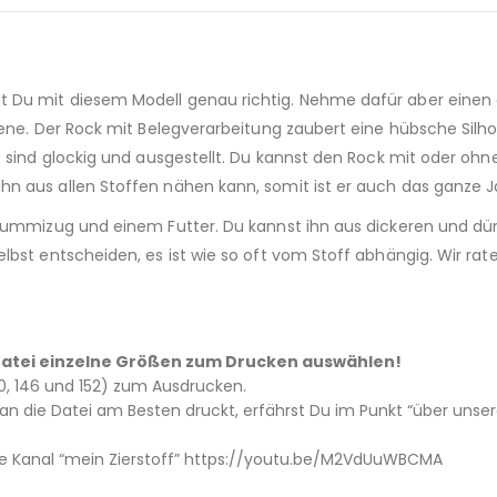
 Du mit diesem Modell genau richtig. Nehme dafür aber einen 
ene. Der Rock mit Belegverarbeitung zaubert eine hübsche Silhou
 sind glockig und ausgestellt. Du kannst den Rock mit oder ohne
aus allen Stoffen nähen kann, somit ist er auch das ganze Jahr
 Gummizug und einem Futter. Du kannst ihn aus dickeren und dü
lbst entscheiden, es ist wie so oft vom Stoff abhängig. Wir ra
 – Datei einzelne Größen zum Drucken auswählen!
 140, 146 und 152) zum Ausdrucken.
 die Datei am Besten druckt, erfährst Du im Punkt “über unsere
e Kanal “mein Zierstoff” https://youtu.be/M2VdUuWBCMA