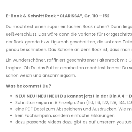
E-Book & Schnitt Rock “CLARISSA”, Gr. 110 – 152
Du möchtest einen super einfachen Rock nähen? Dann liegst
Reißverschluss. Das wäre dann die Variante für Fortgeschritt
der Rock gerade bzw. figurnah geschnitten, die unteren Teile
genau beschrieben. Das Schöne an dem Rock ist, dass man ihn 
Ein wunderschöner, raffiniert geschnittener Faltenrock mit
tragbar. Ob Du das Futter einarbeiten möchtest kannst Du se
schön weich und anschmiegsam.
Was bekommst Du?
NEU! NEU! NEU! NEU! Du kannst jetzt in der Din A 4
Schnittanzeigen in 8 Einzelgrößen (110, 116, 122, 128, 134,
eine PDF Datei zum Abspeichern und Ausdrucken. Wie man
kein Fachsimpeln, sondern einfache Erklärungen.
dazu passende Videos dazu gibt es auf unserem youtub