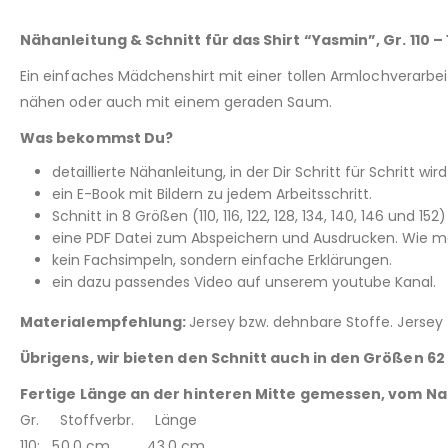
Nähanleitung & Schnitt für das Shirt “Yasmin”, Gr. 110 – 
Ein einfaches Mädchenshirt mit einer tollen Armlochverarbe
nähen oder auch mit einem geraden Saum.
Was bekommst Du?
detaillierte Nähanleitung, in der Dir Schritt für Schritt wir
ein E-Book mit Bildern zu jedem Arbeitsschritt.
Schnitt in 8 Größen (110, 116, 122, 128, 134, 140, 146 und 
eine PDF Datei zum Abspeichern und Ausdrucken. Wie man
kein Fachsimpeln, sondern einfache Erklärungen.
ein dazu passendes Video auf unserem youtube Kanal.
Materialempfehlung:
Jersey bzw. dehnbare Stoffe. Jersey
Übrigens, wir bieten den Schnitt auch in den Größen
62
Fertige Länge an der hinteren Mitte gemessen, vom N
Gr. Stoffverbr. Länge
110: 50,0 cm 43,0 cm