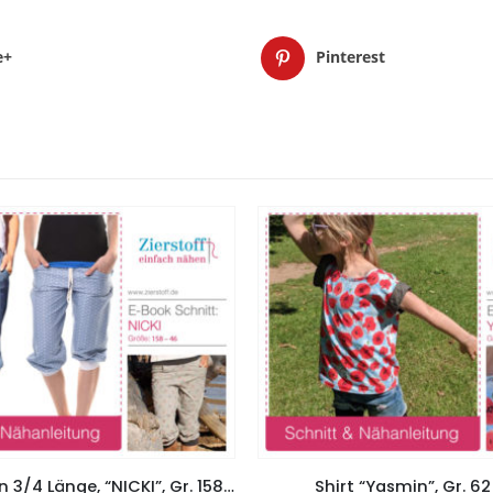
e+
Pinterest
Pumphose in 3/4 Länge, “NICKI”, Gr. 158 – Damengr. 46 – 2 Schnitte
Shirt “Yasmin”, Gr. 62