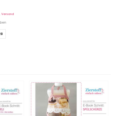
.
Versand
eben
RB