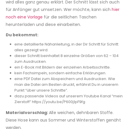
wird alles ganz genau erklärt. Der Schnitt lässt sich auch
für Anfänger gut umsetzen. Wer möchte, kann sich
hier
noch eine Vorlage
für die seitlichen Taschen
herunterladen und diese einarbeiten.
Du bekommst:
eine detaillierte Nähanleitung, in der Dir Schritt für Schritt
alles gezeigt wird.
dieser Schnitt beinhaltet 8 einzelne Größen von 62 – 104
zum Ausdrucken.
ein E-Book mit Bildern der einzelnen Arbeitsschritte.
kein Fachsimpeln, sondern einfache Erklärungen.
eine PDF Datei zum Abspeichern und Ausdrucken. Wie
man die Datei am Besten druckt, erfährst Du in unserem
Punkt “über unsere Schnitte”.
dazu passende Videos auf unserem Youtube Kanal “mein
Zierstoff” https://youtu.be/P600j1pF9fg
Materialvorschlag:
Alle weichen, dehnbaren Stoffe.
Diese Hose kann aus Sommer und Winterstoffen genäht
werden.