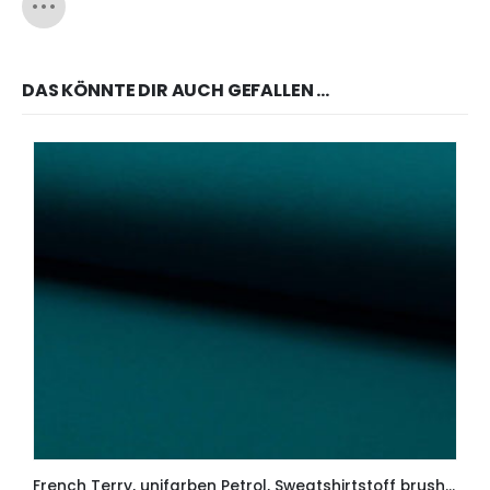
DAS KÖNNTE DIR AUCH GEFALLEN …
French Terry, unifarben Petrol, Sweatshirtstoff brushed