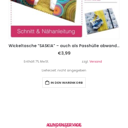
Wickeltasche “SASKIA” – auch als Passhülle abwandelbar
€
3,99
Enthält 7% MwSt.
zzgl.
Versand
Lieferzeit: nicht angegeben
IN DEN WARENKORB
KUNDENSERVICE
Häufige Fragen / Hilfe