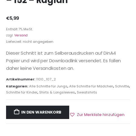
– 152 – Raglan
€
5,99
Enthält 7% MwSt.
zzgl.
Versand
Lieferzeit: nicht angegeben
Dieser Schnitt ist zum Selberausdrucken auf DinA4
Papier und wird per Downloadlink versendet. Es fallen
daher keine Versandkosten an.
Artikelnummer:
1100_107_2
Kategorien:
Alle Schnitte für Jungs
,
Alle Schnitte für Mädchen
,
Schnitte
,
Schnitte für Kinder
,
Shirts & Longsleeves
,
Sweatshirts
IN DEN WARENKORB
Zur Merkliste hinzufügen