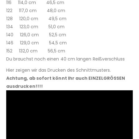
116 114,0 cm 46,5 cm
122 117,0 cm 48,0 cm
128 120,0 cm 49,5 cm
134 123,0 cm 51,0 cm
140 126,0 cm 52,5 cm
146 129,0 cm 54,5 cm
152 132,0 cm 56,5 cm
Du brauchst noch einen 40 cm langen Reißverschluss
Hier zeigen wir das Drucken des Schnittmusters.
Achtung, ab sofort könnt Ihr auch EINZELGRÖSSEN
ausdrucken!!!!