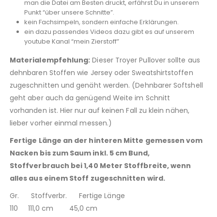
man die Datei am Besten druckt, erfährst Du in unserem
Punkt “über unsere Schnitte”.
kein Fachsimpeln, sondern einfache Erklärungen.
ein dazu passendes Videos dazu gibt es auf unserem
youtube Kanal “mein Zierstoff”
Materialempfehlung:
Dieser Troyer Pullover sollte aus
dehnbaren Stoffen wie Jersey oder Sweatshirtstoffen
zugeschnitten und genäht werden. (Dehnbarer Softshell
geht aber auch da genügend Weite im Schnitt
vorhanden ist. Hier nur auf keinen Fall zu klein nähen,
lieber vorher einmal messen.)
Fertige Länge an der hinteren Mitte gemessen vom
Nacken bis zum Saum inkl. 5 cm Bund,
Stoffverbrauch bei 1,40 Meter Stoffbreite, wenn
alles aus einem Stoff zugeschnitten wird.
Gr. Stoffverbr. Fertige Länge
110 111,0 cm 45,0 cm