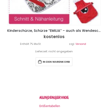
Kinderschürze, Schürze “EMILIA” – auch als Wendeschürze
kostenlos
Enthält 7% MwSt.
zzgl.
Versand
Lieferzeit: nicht angegeben
IN DEN WARENKORB
KUNDENSERVICE
Häufige Fragen / Hilfe
Größentabellen