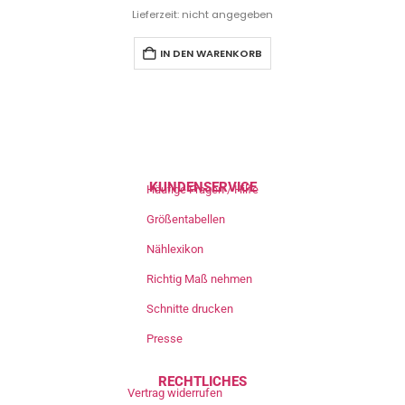
Lieferzeit: nicht angegeben
IN DEN WARENKORB
KUNDENSERVICE
Häufige Fragen / Hilfe
Größentabellen
Nählexikon
Richtig Maß nehmen
Schnitte drucken
Presse
RECHTLICHES
Vertrag widerrufen