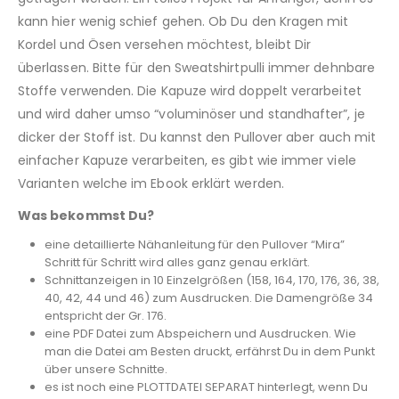
kann hier wenig schief gehen. Ob Du den Kragen mit
Kordel und Ösen versehen möchtest, bleibt Dir
überlassen. Bitte für den Sweatshirtpulli immer dehnbare
Stoffe verwenden. Die Kapuze wird doppelt verarbeitet
und wird daher umso “voluminöser und standhafter”, je
dicker der Stoff ist. Du kannst den Pullover aber auch mit
einfacher Kapuze verarbeiten, es gibt wie immer viele
Varianten welche im Ebook erklärt werden.
Was bekommst Du?
eine detaillierte Nähanleitung für den Pullover “Mira”
Schritt für Schritt wird alles ganz genau erklärt.
Schnittanzeigen in 10 Einzelgrößen (158, 164, 170, 176, 36, 38,
40, 42, 44 und 46) zum Ausdrucken. Die Damengröße 34
entspricht der Gr. 176.
eine PDF Datei zum Abspeichern und Ausdrucken. Wie
man die Datei am Besten druckt, erfährst Du in dem Punkt
über unsere Schnitte.
es ist noch eine PLOTTDATEI SEPARAT hinterlegt, wenn Du