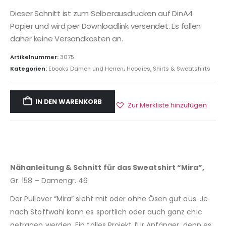
Dieser Schnitt ist zum Selberausdrucken auf DinA4
Papier und wird per Downloadlink versendet. Es fallen
daher keine Versandkosten an.
Artikelnummer:
3075
Kategorien:
Ebooks Damen und Herren
,
Hoodies, Shirts & Sweatshirts
IN DEN WARENKORB
Zur Merkliste hinzufügen
Nähanleitung & Schnitt für das Sweatshirt “Mira”,
Gr. 158 – Damengr. 46
Der Pullover “Mira” sieht mit oder ohne Ösen gut aus. Je
nach Stoffwahl kann es sportlich oder auch ganz chic
getragen werden. Ein tolles Projekt für Anfänger, denn es