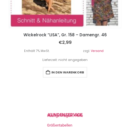
Wickelrock “LISA”, Gr. 158 – Damengr. 46
€
2,99
Enthält 7% MwSt.
zzgl.
Versand
Lieferzeit: nicht angegeben
IN DEN WARENKORB
KUNDENSERVICE
Häufige Fragen / Hilfe
Größentabellen