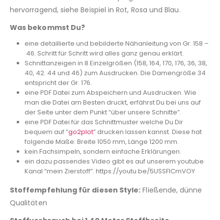
hervorragend, siehe Beispiel in Rot, Rosa und Blau.
Was bekommst Du?
eine detaillierte und bebilderte Nähanleitung von Gr. 158 –
46. Schritt für Schritt wird alles ganz genau erklärt.
Schnittanzeigen in 8 Einzelgrößen (158, 164, 170, 176, 36, 38,
40, 42. 44 und 46) zum Ausdrucken. Die Damengröße 34
entspricht der Gr. 176.
eine PDF Datei zum Abspeichern und Ausdrucken. Wie
man die Datei am Besten druckt, erfährst Du bei uns auf
der Seite unter dem Punkt “über unsere Schnitte”.
eine PDF Datei für das Schnittmuster welche Du Dir
bequem auf “
go2plot
” drucken lassen kannst. Diese hat
folgende Maße: Breite 1050 mm, Länge 1200 mm.
kein Fachsimpeln, sondern einfache Erklärungen.
ein dazu passendes Video gibt es auf unserem youtube
Kanal “mein Zierstoff”. https://youtu.be/5USSFlCmVOY
Stoffempfehlung für diesen Style:
Fließende, dünne
Qualitäten