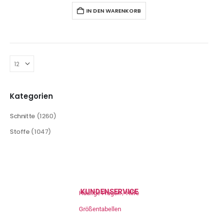
IN DEN WARENKORB
Kategorien
Schnitte
(1260)
Stoffe
(1047)
KUNDENSERVICE
Häufige Fragen / Hilfe
Größentabellen