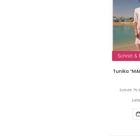
Tunika “MAL
Enthält 7% 
Lief