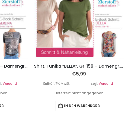
Body, Shirt “SERLINA”, Gr. 158 – Damengr. 46
Shirt, Tunika “BELLA”, Gr. 158 – Damengr. 46 – inkl. Ankervorlage
€
5,99
l.
Versand
Enthält 7% MwSt.
zzgl.
Versand
geben
Lieferzeit: nicht angegeben
RB
IN DEN WARENKORB