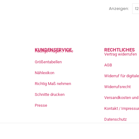
Anzeigen:
KUNDENSERVICE
RECHTLICHES
Häufige Fragen / Hilfe
Vertrag widerrufen
Größentabellen
AGB
Nählexikon
Widerruf für digita
Richtig Maß nehmen
Widerrufsrecht
Schnitte drucken
Versandkosten und 
Presse
Kontakt / Impress
Datenschutz