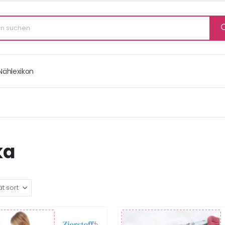
Nählexikon
ka