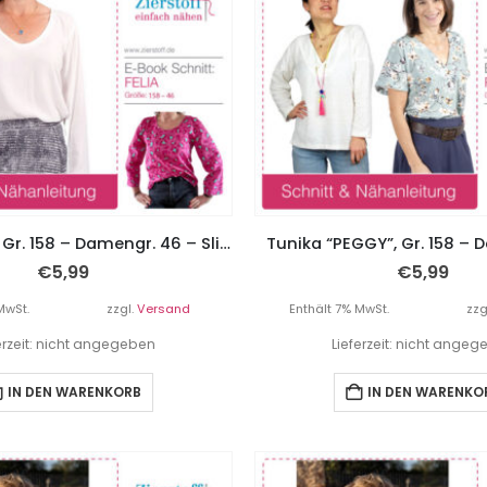
Bluse “FELIA”, Gr. 158 – Damengr. 46 – Slim Fit
Tunika “PEGGY”, Gr. 158 –
€
5,99
€
5,99
MwSt.
zzgl.
Versand
Enthält 7% MwSt.
zzg
erzeit: nicht angegeben
Lieferzeit: nicht ange
IN DEN WARENKORB
IN DEN WARENKO