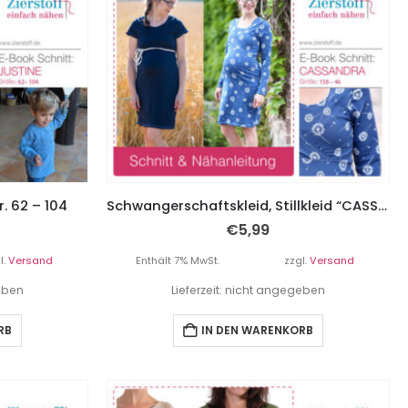
r. 62 – 104
Schwangerschaftskleid, Stillkleid “CASSANDRA”, Gr. 158 – Damengr. 46
€
5,99
l.
Versand
Enthält 7% MwSt.
zzgl.
Versand
geben
Lieferzeit: nicht angegeben
RB
IN DEN WARENKORB