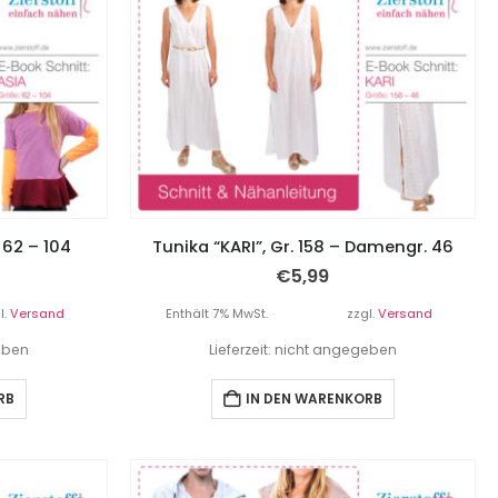
. 62 – 104
Tunika “KARI”, Gr. 158 – Damengr. 46
€
5,99
l.
Versand
Enthält 7% MwSt.
zzgl.
Versand
geben
Lieferzeit: nicht angegeben
RB
IN DEN WARENKORB