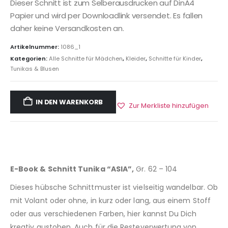
Dieser Schnitt ist zum Selberausdrucken auf DinA4
Papier und wird per Downloadlink versendet. Es fallen
daher keine Versandkosten an.
Artikelnummer:
1086_1
Kategorien:
Alle Schnitte für Mädchen
,
Kleider
,
Schnitte für Kinder
,
Tunikas & Blusen
IN DEN WARENKORB
Zur Merkliste hinzufügen
E-Book & Schnitt Tunika “ASIA”,
Gr. 62 – 104
Dieses hübsche Schnittmuster ist vielseitig wandelbar. Ob
mit Volant oder ohne, in kurz oder lang, aus einem Stoff
oder aus verschiedenen Farben, hier kannst Du Dich
kreativ austoben. Auch für die Resteverwertung von