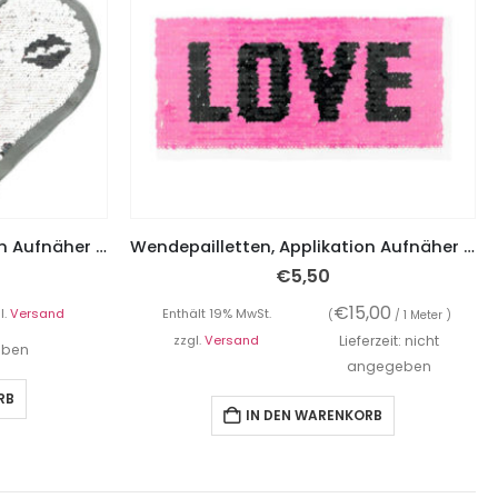
Wendepailletten, Applikation Aufnäher Herz mit Sterne
Wendepailletten, Applikation Aufnäher LOVE
€
5,50
€
15,00
l.
Versand
Enthält 19% MwSt.
(
/ 1 Meter )
zzgl.
Versand
Lieferzeit: nicht
geben
angegeben
RB
IN DEN WARENKORB