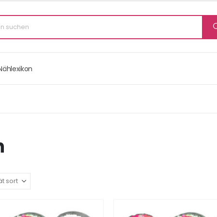
Nählexikon
h