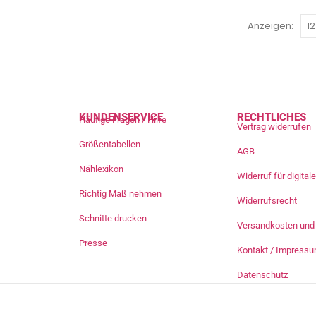
Anzeigen:
KUNDENSERVICE
RECHTLICHES
Häufige Fragen / Hilfe
Vertrag widerrufen
Größentabellen
AGB
Nählexikon
Widerruf für digita
Richtig Maß nehmen
Widerrufsrecht
Schnitte drucken
Versandkosten und 
Presse
Kontakt / Impress
Datenschutz