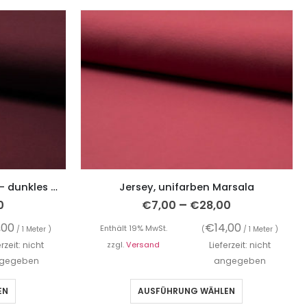
Jersey, unifarben Bordeaux – dunkles Mauve
Jersey, unifarben Marsala
–
0
€
7,00
€
28,00
,00
€
14,00
Enthält 19% MwSt.
/ 1 Meter )
(
/ 1 Meter )
erzeit: nicht
zzgl.
Versand
Lieferzeit: nicht
gegeben
angegeben
EN
AUSFÜHRUNG WÄHLEN