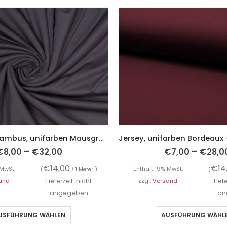
Jersey aus Bambus, unifarben Mausgrau
–
–
€
8,00
€
32,00
€
7,00
€
28,0
€
14,00
€
14
 MwSt.
Enthält 19% MwSt.
(
/ 1 Meter )
(
and
Lieferzeit: nicht
zzgl.
Versand
Lief
angegeben
an
USFÜHRUNG WÄHLEN
AUSFÜHRUNG WÄHL