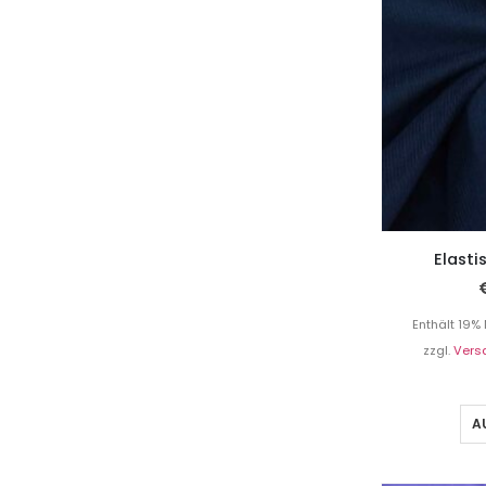
Elasti
Enthält 19%
zzgl.
Vers
A