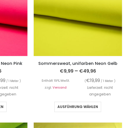
 Neon Pink
Sommersweat, unifarben Neon Gelb
–
6
€
9,99
€
49,96
,99
€
19,99
Enthält 19% MwSt.
/ 1 Meter )
(
/ 1 Meter )
erzeit: nicht
zzgl.
Versand
Lieferzeit: nicht
gegeben
angegeben
EN
AUSFÜHRUNG WÄHLEN