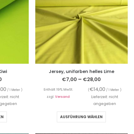
Kiwi
Jersey, unifarben helles Lime
–
0
€
7,00
€
28,00
,00
€
14,00
Enthält 19% MwSt.
/ 1 Meter )
(
/ 1 Meter )
erzeit: nicht
zzgl.
Versand
Lieferzeit: nicht
gegeben
angegeben
EN
AUSFÜHRUNG WÄHLEN