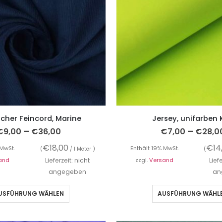
scher Feincord, Marine
Jersey, unifarben 
–
–
€
9,00
€
36,00
€
7,00
€
28,0
€
18,00
€
14
 MwSt.
Enthält 19% MwSt.
(
/ 1 Meter )
(
and
Lieferzeit: nicht
zzgl.
Versand
Lief
angegeben
an
USFÜHRUNG WÄHLEN
AUSFÜHRUNG WÄHL