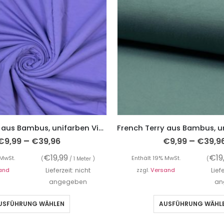
French Terry aus Bambus, unifarben Violett Lila
–
–
€
9,99
€
39,96
€
9,99
€
39,9
€
19,99
€
19
 MwSt.
Enthält 19% MwSt.
(
/ 1 Meter )
(
and
Lieferzeit: nicht
zzgl.
Versand
Lief
angegeben
an
USFÜHRUNG WÄHLEN
AUSFÜHRUNG WÄHL