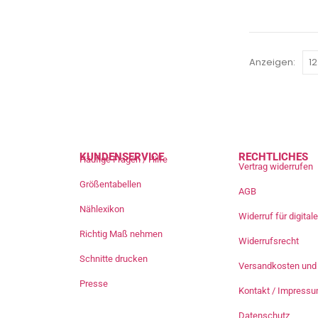
Anzeigen:
KUNDENSERVICE
RECHTLICHES
Häufige Fragen / Hilfe
Vertrag widerrufen
Größentabellen
AGB
Nählexikon
Widerruf für digita
Richtig Maß nehmen
Widerrufsrecht
Schnitte drucken
Versandkosten und 
Presse
Kontakt / Impress
Datenschutz