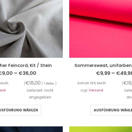
her Feincord, Kit / Stein
Sommersweat, unifarben
–
–
€
9,00
€
36,00
€
9,99
€
49,9
€
18,00
€
19
 MwSt.
Enthält 19% MwSt.
(
/ 1 Meter )
(
and
Lieferzeit: nicht
zzgl.
Versand
Lief
angegeben
an
USFÜHRUNG WÄHLEN
AUSFÜHRUNG WÄHL