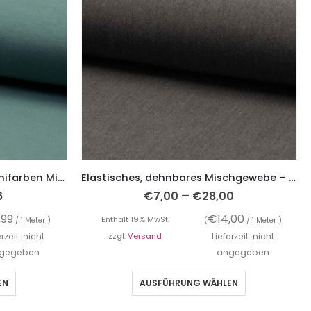
French Terry aus Bambus, unifarben Mintgrün
Elastisches, dehnbares Mischgewebe – Kofferware, Grau
–
6
€
7,00
€
28,00
,99
€
14,00
Enthält 19% MwSt.
/ 1 Meter )
(
/ 1 Meter )
erzeit: nicht
zzgl.
Versand
Lieferzeit: nicht
gegeben
angegeben
EN
AUSFÜHRUNG WÄHLEN