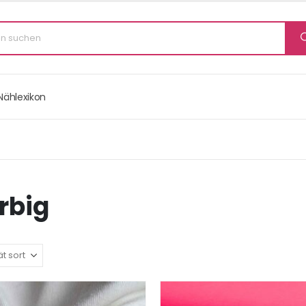
Nählexikon
rbig