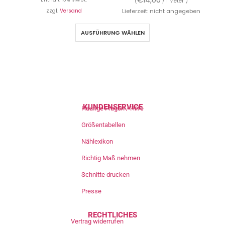
(
/ 1 Meter )
zzgl.
Versand
Lieferzeit: nicht angegeben
AUSFÜHRUNG WÄHLEN
KUNDENSERVICE
Häufige Fragen / Hilfe
Größentabellen
Nählexikon
Richtig Maß nehmen
Schnitte drucken
Presse
RECHTLICHES
Vertrag widerrufen