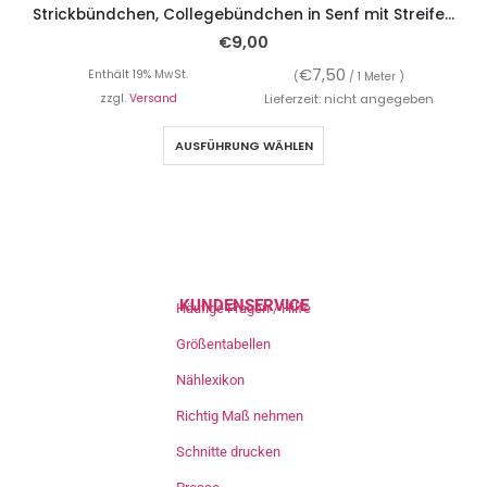
Strickbündchen, Collegebündchen in Senf mit Streifen in Marine/Bordeaux/Weiß, 120 cm
€
9,00
€
7,50
Enthält 19% MwSt.
(
/ 1 Meter )
zzgl.
Versand
Lieferzeit: nicht angegeben
AUSFÜHRUNG WÄHLEN
KUNDENSERVICE
Häufige Fragen / Hilfe
Größentabellen
Nählexikon
Richtig Maß nehmen
Schnitte drucken