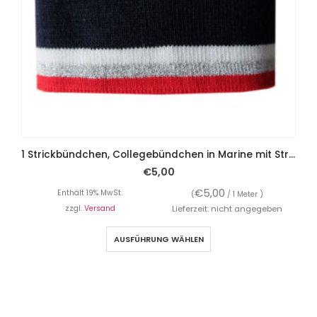
1 Strickbündchen, Collegebündchen in Marine mit Streifen in Rot/Silber/Weiß, 120 x 3,5 cm
€
5,00
€
5,00
Enthält 19% MwSt.
(
/ 1 Meter )
zzgl.
Versand
Lieferzeit: nicht angegeben
AUSFÜHRUNG WÄHLEN