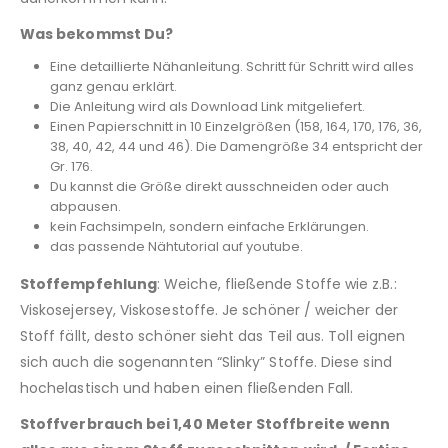
Was bekommst Du?
Eine detaillierte Nähanleitung. Schritt für Schritt wird alles
ganz genau erklärt.
Die Anleitung wird als Download Link mitgeliefert.
Einen Papierschnitt in 10 Einzelgrößen (158, 164, 170, 176, 36,
38, 40, 42, 44 und 46). Die Damengröße 34 entspricht der
Gr. 176.
Du kannst die Größe direkt ausschneiden oder auch
abpausen.
kein Fachsimpeln, sondern einfache Erklärungen.
das passende Nähtutorial auf youtube.
Stoffempfehlung
: Weiche, fließende Stoffe wie z.B.:
Viskosejersey, Viskosestoffe. Je schöner / weicher der
Stoff fällt, desto schöner sieht das Teil aus. Toll eignen
sich auch die sogenannten “Slinky” Stoffe. Diese sind
hochelastisch und haben einen fließenden Fall.
Stoffverbrauch bei 1,40 Meter Stoffbreite wenn