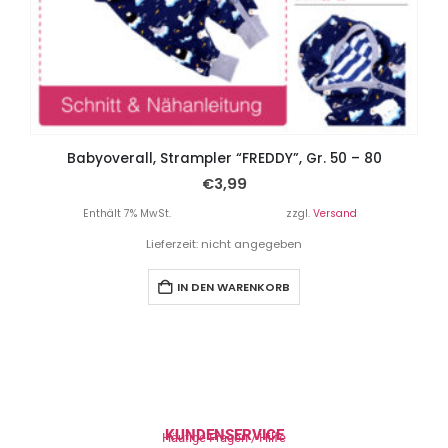
Babyoverall, Strampler “FREDDY”, Gr. 50 – 80
€
3,99
Enthält 7% MwSt.
zzgl.
Versand
Lieferzeit: nicht angegeben
IN DEN WARENKORB
KUNDENSERVICE
Häufige Fragen / Hilfe