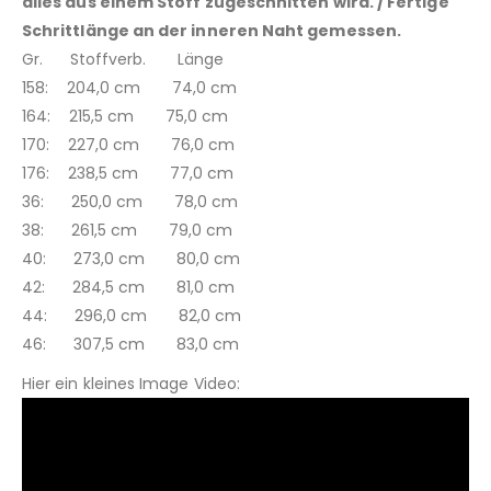
alles aus einem Stoff zugeschnitten wird. / Fertige
Schrittlänge an der inneren Naht gemessen.
Gr. Stoffverb. Länge
158: 204,0 cm 74,0 cm
164: 215,5 cm 75,0 cm
170: 227,0 cm 76,0 cm
176: 238,5 cm 77,0 cm
36: 250,0 cm 78,0 cm
38: 261,5 cm 79,0 cm
40: 273,0 cm 80,0 cm
42: 284,5 cm 81,0 cm
44: 296,0 cm 82,0 cm
46: 307,5 cm 83,0 cm
Hier ein kleines Image Video: