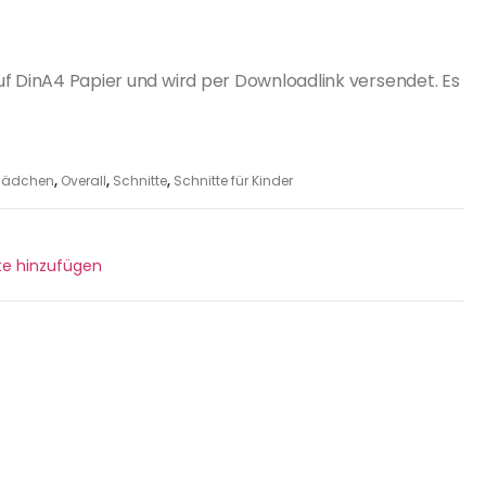
uf DinA4 Papier und wird per Downloadlink versendet. Es
r Mädchen
,
Overall
,
Schnitte
,
Schnitte für Kinder
ste hinzufügen