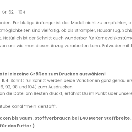
,
Gr. 62 – 104
erden. Für blutige Anfänger ist das Modell nicht zu empfehlen,
atzmöglichkeiten sind vielfältig, ob als Strampler, Hausanzug, S
Natürlich ist der Schnitt auch wunderbar für Karnevalskostüme 
os von uns wie man diesen Anzug verarbeiten kann. Entweder mi
– Datei einzelne Größen zum Drucken auswählen!
 104. Schritt für Schritt werden beide Variationen ganz genau erk
 86, 92, 98 und 104) zum Ausdrucken.
 die Datei am Besten druckt, erfährst Du im Punkt über unsere
ube Kanal “mein Zierstoff”.
en bis Saum. Stoffverbrauch bei 1,40 Meter Stoffbreite. (
ür das Futter.)