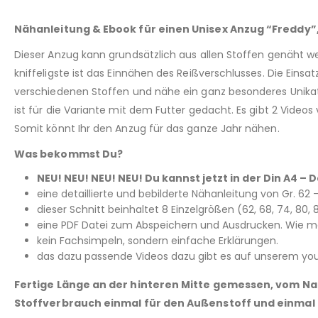
Nähanleitung & Ebook für einen Unisex Anzug “Freddy”
Dieser Anzug kann grundsätzlich aus allen Stoffen genäht w
kniffeligste ist das Einnähen des Reißverschlusses. Die Eins
verschiedenen Stoffen und nähe ein ganz besonderes Unikat. 
ist für die Variante mit dem Futter gedacht. Es gibt 2 Vide
Somit könnt Ihr den Anzug für das ganze Jahr nähen.
Was bekommst Du?
NEU! NEU! NEU! NEU! Du kannst jetzt in der Din A4 
eine detaillierte und bebilderte Nähanleitung von Gr. 62 –
dieser Schnitt beinhaltet 8 Einzelgrößen (62, 68, 74, 80,
eine PDF Datei zum Abspeichern und Ausdrucken. Wie man
kein Fachsimpeln, sondern einfache Erklärungen.
das dazu passende Videos dazu gibt es auf unserem yout
Fertige Länge an der hinteren Mitte gemessen, vom Nack
Stoffverbrauch einmal für den Außenstoff und einmal f