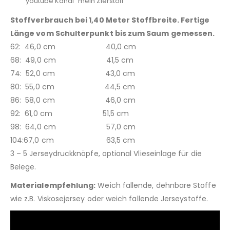
youtube Kanal “mein Zierstoff”
Stoffverbrauch bei 1,40 Meter Stoffbreite.
Fertige
Länge vom Schulterpunkt bis zum Saum gemessen.
62: 46,0 cm 40,0 cm
68: 49,0 cm 41,5 cm
74: 52,0 cm 43,0 cm
80: 55,0 cm 44,5 cm
86: 58,0 cm 46,0 cm
92: 61,0 cm 51,5 cm
98: 64,0 cm 57,0 cm
104:67,0 cm 63,5 cm
3 – 5 Jerseydruckknöpfe, optional Vlieseinlage für die
Belege.
Materialempfehlung:
Weich fallende, dehnbare Stoffe
wie z.B. Viskosejersey oder weich fallende Jerseystoffe.