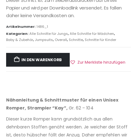
Dieser Schnitt ist zum Selberausdrucken auf DinA4
Papier und wird per Downloadlink versendet. Es fallen
daher keine Versandkosten an.
Artikelnummer:
1486_1
Kategorien:
Alle Schnitte für Jungs
,
Alle Schnitte für Mädchen
,
Baby & Zubehör
,
Jumpsuits
,
Overall
,
Schnitte
,
Schnitte für Kinder
IN DEN WARENKORB
Zur Merkliste hinzufügen
Nähanleitung & Schnittmuster für einen Unisex
Romper, Strampler “Kay”,
Gr. 62 – 104
Dieser kurze Romper kann grundsätzlich aus allen
dehnbaren Stoffen genäht werden. Je weicher der Stoff
ist, desto hübscher fällt der Anzug. Daher empfehlen wir