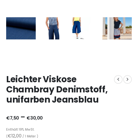
Leichter Viskose
Chambray Denimstoff,
unifarben Jeansblau
–
€
7,50
€
30,00
Enthält 19% MwSt.
€
12,00
(
/ 1 Meter )