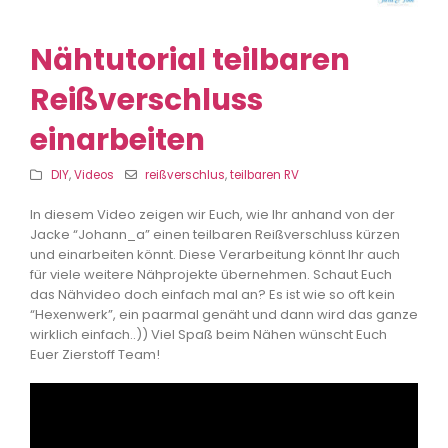
Nähtutorial teilbaren
Reißverschluss
einarbeiten
DIY
,
Videos
reißverschlus
,
teilbaren RV
In diesem Video zeigen wir Euch, wie Ihr anhand von der
Jacke “Johann_a” einen teilbaren Reißverschluss kürzen
und einarbeiten könnt. Diese Verarbeitung könnt Ihr auch
für viele weitere Nähprojekte übernehmen. Schaut Euch
das Nähvideo doch einfach mal an? Es ist wie so oft kein
“Hexenwerk”, ein paarmal genäht und dann wird das ganze
wirklich einfach..)) Viel Spaß beim Nähen wünscht Euch
Euer Zierstoff Team!