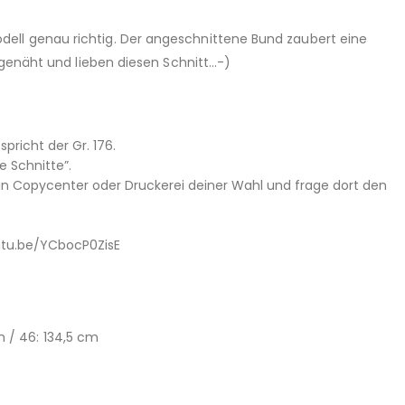
dell genau richtig. Der angeschnittene Bund zaubert eine
 genäht und lieben diesen Schnitt…-)
pricht der Gr. 176.
 Schnitte”.
ein Copycenter oder Druckerei deiner Wahl und frage dort den
outu.be/YCbocP0ZisE
m / 46: 134,5 cm