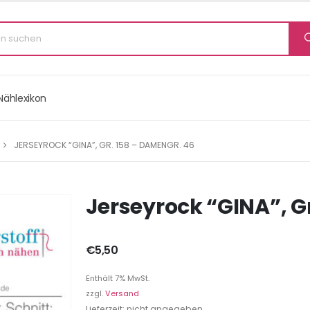
Nählexikon
JERSEYROCK “GINA”, GR. 158 – DAMENGR. 46
Jerseyrock “GINA”, G
€
5,50
Enthält 7% MwSt.
zzgl.
Versand
Lieferzeit: nicht angegeben