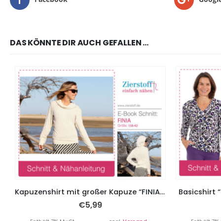
DAS KÖNNTE DIR AUCH GEFALLEN …
Kapuzenshirt mit großer Kapuze “FINIA”, Gr. 158 – Damengr. 46
Basicshirt 
€
5,99