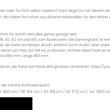
n oder für Dich selber zaubern? Dann liegst Du mit diesem Mo
et. Wir haben ihn schon aus dickeren Materialien für den Winter
hritt für Schritt wird alles genau gezeigt wird.
6, 38, 40, 42, 44 und 46) zum Ausdrucken. Die Damengröße 34 ents
 die Datei am Besten druckt, erfährst Du im Punkt “über unsere
 keine Lust hast auf DIN A4 zu drucken. Schicke diese Datei an 
Breite 594 mm, Länge 850 mm.
ssi an, der Bund vom Rock wird genauso verarbeitet: https://y
r der höhere Stoffverbrauch):
6: 89,5 cm / 38: 104 cm / 40: 109 cm / 42: 117,5 cm / 44: 126,0 c