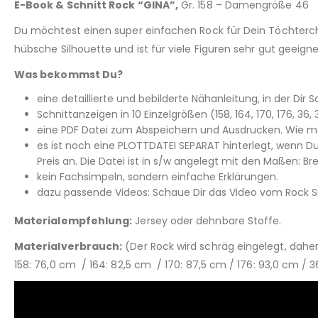
E-Book & Schnitt Rock “GINA”,
Gr. 158 – Damengröße 46
Du möchtest einen super einfachen Rock für Dein Töchterche
hübsche Silhouette und ist für viele Figuren sehr gut geeign
Was bekommst Du?
eine detaillierte und bebilderte Nähanleitung, in der Dir Sc
Schnittanzeigen in 10 Einzelgrößen (158, 164, 170, 176, 3
eine PDF Datei zum Abspeichern und Ausdrucken. Wie man
es ist noch eine PLOTTDATEI SEPARAT hinterlegt, wenn Du
Preis an. Die Datei ist in s/w angelegt mit den Maßen: 
kein Fachsimpeln, sondern einfache Erklärungen.
dazu passende Videos: Schaue Dir das Video vom Rock Si
Materialempfehlung:
Jersey oder dehnbare Stoffe.
Materialverbrauch:
(Der Rock wird schräg eingelegt, dahe
158: 76,0 cm / 164: 82,5 cm / 170: 87,5 cm / 176: 93,0 cm / 3