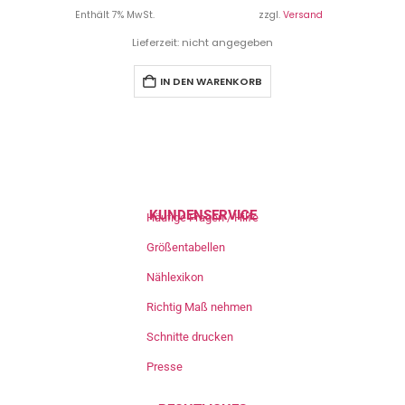
Enthält 7% MwSt.
zzgl.
Versand
Lieferzeit: nicht angegeben
IN DEN WARENKORB
KUNDENSERVICE
Häufige Fragen / Hilfe
Größentabellen
Nählexikon
Richtig Maß nehmen
Schnitte drucken
Presse