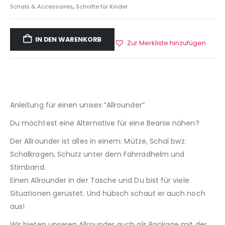
Schals & Accessoires
,
Schnitte für Kinder
IN DEN WARENKORB
Zur Merkliste hinzufügen
Anleitung für einen unisex “Allrounder”
Du möchtest eine Alternative für eine Beanie nähen?
Der Allrounder ist alles in einem: Mütze, Schal bwz.
Schalkragen, Schutz unter dem Fahrradhelm und
Stirnband.
Einen Allrounder in der Tasche und Du bist für viele
Situationen gerüstet. Und hübsch schaut er auch noch
aus!
Wir bieten unseren Allrounder auch als Package mit der