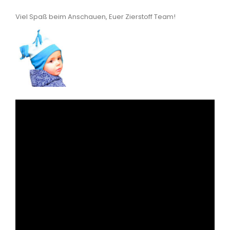
Viel Spaß beim Anschauen, Euer Zierstoff Team!