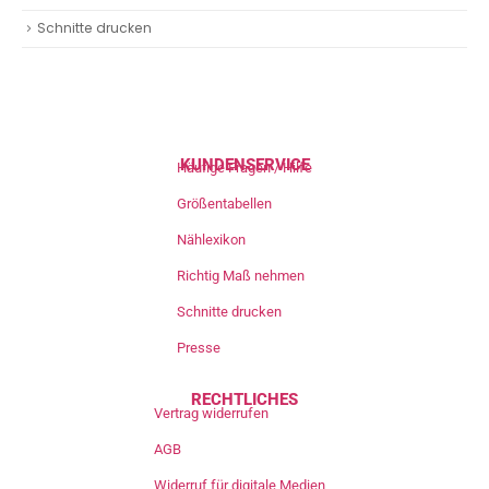
Schnitte drucken
KUNDENSERVICE
Häufige Fragen / Hilfe
Größentabellen
Nählexikon
Richtig Maß nehmen
Schnitte drucken
Presse
RECHTLICHES
Vertrag widerrufen
AGB
Widerruf für digitale Medien