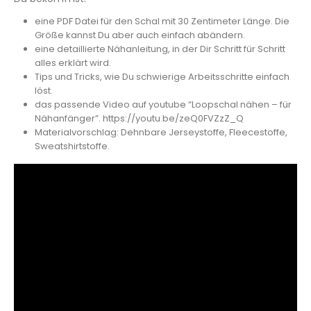
eine PDF Datei für den Schal mit 30 Zentimeter Länge. Die
Größe kannst Du aber auch einfach abändern.
eine detaillierte Nähanleitung, in der Dir Schritt für Schritt
alles erklärt wird.
Tips und Tricks, wie Du schwierige Arbeitsschritte einfach
löst.
das passende Video auf youtube “Loopschal nähen – für
Nähanfänger”. https://youtu.be/zeQ0FVZzZ_Q
Materialvorschlag: Dehnbare Jerseystoffe, Fleecestoffe,
Sweatshirtstoffe.