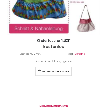
Kindertasche “LUZI”
kostenlos
Enthält 7% MwSt.
zzgl.
Versand
Lieferzeit: nicht angegeben
IN DEN WARENKORB
KUNDENSERVICE