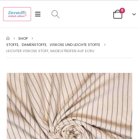
0
SHOP
STOFFE
,
DAMENSTOFFE
,
VISKOSE UND LEICHTE STOFFE
LEICHTER VISKOSE STOFF, NADELSTREIFEN AUF ECRU