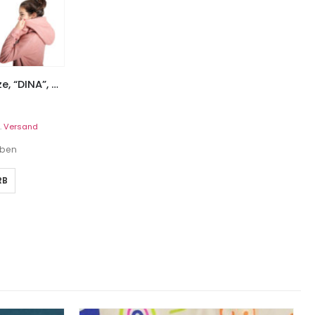
Jacke mit übergroßer Kapuze, “DINA”, Gr. 158 – 46
.
Versand
eben
RB