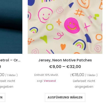
Baumwolljersey, unifarben Petrol – Organic Cotton
Jersey, Neon Motive Patches
–
0
€
9,00
€
32,00
,00
€
18,00
Enthält 19% MwSt.
/ 1 Meter )
(
/ 1 Meter )
rzeit: nicht
zzgl.
Versand
Lieferzeit: nicht
gegeben
angegeben
EN
AUSFÜHRUNG WÄHLEN