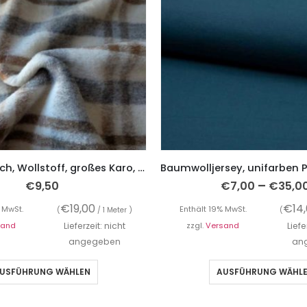
Mantelflausch, Wollstoff, großes Karo, Beige Grau
–
€
9,50
€
7,00
€
35,0
€
19,00
€
14
 MwSt.
Enthält 19% MwSt.
(
/ 1 Meter )
(
sand
Lieferzeit: nicht
zzgl.
Versand
Liefe
angegeben
an
USFÜHRUNG WÄHLEN
AUSFÜHRUNG WÄHL