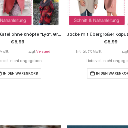
Jacke mit Gürtel ohne Knöpfe “Lya”, Gr. 158 – 46
€
5,99
€
5,99
 MwSt.
zzgl.
Versand
Enthält 7% MwSt.
zzgl
ferzeit: nicht angegeben
Lieferzeit: nicht angeg
IN DEN WARENKORB
IN DEN WARENKO