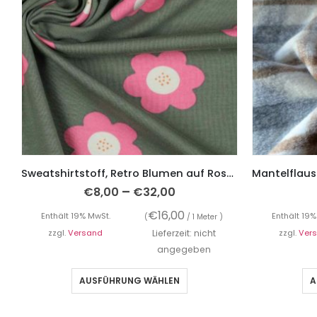
Sweatshirtstoff, Retro Blumen auf Rosa auf Grün
–
€
8,00
€
32,00
€
16,00
Enthält 19% MwSt.
Enthält 19%
(
/ 1 Meter )
zzgl.
Versand
Lieferzeit: nicht
zzgl.
Ver
angegeben
AUSFÜHRUNG WÄHLEN
A