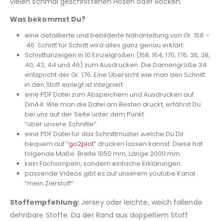
vielen schmal geschnittenen Hosen oder Röcken.
Was bekommst Du?
eine detaillierte und bebilderte Nähanleitung von Gr. 158 –
46. Schritt für Schritt wird alles ganz genau erklärt.
Schnittanzeigen in 10 Einzelgrößen (158, 164, 170, 176, 36, 38,
40, 42, 44 und 46) zum Ausdrucken. Die Damengröße 34
entspricht der Gr. 176. Eine Übersicht wie man den Schnitt
in den Stoff einlegt ist integriert.
eine PDF Datei zum Abspeichern und Ausdrucken auf
DinA4. Wie man die Datei am Besten druckt, erfährst Du
bei uns auf der Seite unter dem Punkt
“über unsere Schnitte”.
eine PDF Datei für das Schnittmuster welche Du Dir
bequem auf “
go2plot
” drucken lassen kannst. Diese hat
folgende Maße: Breite 1050 mm, Länge 2000 mm.
kein Fachsimpeln, sondern einfache Erklärungen.
passende Videos gibt es auf unserem youtube Kanal
“mein Zierstoff”
Stoffempfehlung:
Jersey oder leichte, weich fallende
dehnbare Stoffe. Da der Rand aus doppeltem Stoff