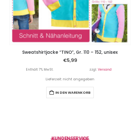
Sweatshirtjacke “TINO”, Gr. 110 – 152, unisex
€
5,99
Enthält 7% MwSt.
zzgl.
Versand
Lieferzeit: nicht angegeben
IN DEN WARENKORB
KUNDENSERVICE
Häufige Fragen / Hilfe