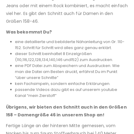
Jeans oder mit einem Rock kombiniert, es macht einfach
viel her. Es gibt den Schnitt auch für Damen in den
Größen 158-46.
Was bekommst Du?
eine detaillierte und bebilderte Nähanleitung von Gr. 110-
152. Schritt für Schritt wird alles ganz genau erklärt.
dieser Schnitt beinhaltet 8 Einzelgrößen
(110,116,122,128,134,140,146 und152) zum Ausdrucken.
eine PDF Datei zum Abspeichern und Ausdrucken. Wie
man die Datei am Besten druckt, erfährst Du im Punkt
“über unsere Schnitte”
kein Fachsimpeln, sondern einfache Erklärungen.
passende Videos dazu gibt es auf unserem youtube
Kanal “mein Zierstoff”
Übrigens, wir bieten den Schnitt auch in den Größen
158 – Damengröße 46 in unserem Shop an!
Fertige Länge an der hinteren Mitte gemessen, vom
Nacken bis zum Saum Stoffverbrauch bei 1,40 Meter