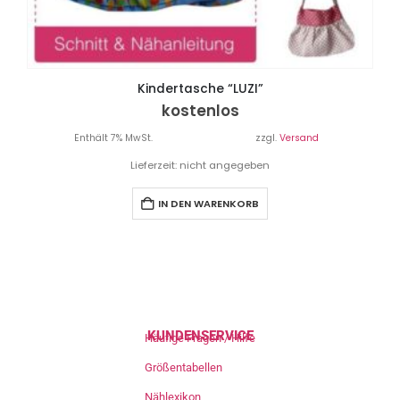
Kindertasche “LUZI”
kostenlos
Enthält 7% MwSt.
zzgl.
Versand
Lieferzeit: nicht angegeben
IN DEN WARENKORB
KUNDENSERVICE
Häufige Fragen / Hilfe
Größentabellen
Nählexikon