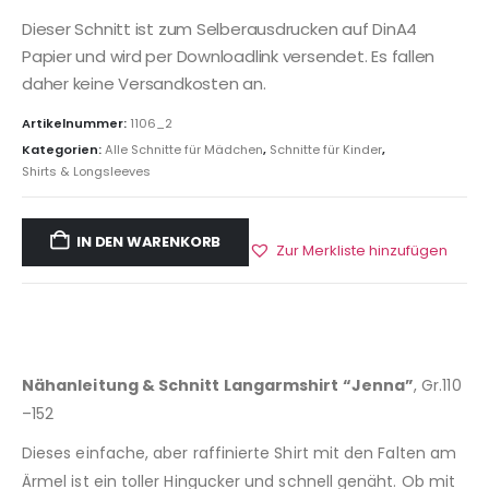
Dieser Schnitt ist zum Selberausdrucken auf DinA4
Papier und wird per Downloadlink versendet. Es fallen
daher keine Versandkosten an.
Artikelnummer:
1106_2
Kategorien:
Alle Schnitte für Mädchen
,
Schnitte für Kinder
,
Shirts & Longsleeves
IN DEN WARENKORB
Zur Merkliste hinzufügen
Nähanleitung & Schnitt Langarmshirt “Jenna”
, Gr.110
–152
Dieses einfache, aber raffinierte Shirt mit den Falten am
Ärmel ist ein toller Hingucker und schnell genäht. Ob mit